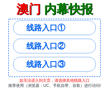
澳门
内幕快报
线路入口①
线路入口②
线路入口③
如无法进入到主页，请选择其他线路入口
推荐使用（浏览器：UC、手机自带、谷歌）进行访问!